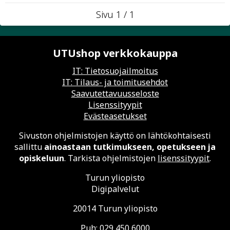
Sivu 1 / 1
UTUshop verkkokauppa
IT: Tietosuojailmoitus
IT: Tilaus- ja toimitusehdot
Saavutettavuusseloste
Lisenssityypit
Evästeasetukset
Sivuston ohjelmistojen käyttö on lähtökohtaisesti
sallittu
ainoastaan tutkimukseen, opetukseen ja
opiskeluun
. Tarkista ohjelmistojen
lisenssityypit
.
Turun yliopisto
Digipalvelut
20014 Turun yliopisto
Puh: 029 450 6000