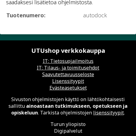
saadaksesi lisätietoa ohjelmistosta.
Tuotenumero:
autodock
UTUshop verkkokauppa
IT: Tietosuojailmoitus
IT: Tilaus- ja toimitusehdot
Saavutettavuusseloste
Lisenssityypit
Evästeasetukset
Sivuston ohjelmistojen käyttö on lähtökohtaisesti
sallittu
ainoastaan tutkimukseen, opetukseen ja
opiskeluun
. Tarkista ohjelmistojen
lisenssityypit
.
Turun yliopisto
Digipalvelut