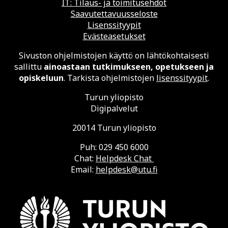
IT: Tilaus- ja toimitusehdot
Saavutettavuusseloste
Lisenssityypit
Evästeasetukset
Sivuston ohjelmistojen käyttö on lähtökohtaisesti
sallittu
ainoastaan tutkimukseen, opetukseen ja
opiskeluun
. Tarkista ohjelmistojen
lisenssityypit
.
Turun yliopisto
Digipalvelut
20014 Turun yliopisto
Puh: 029 450 6000
Chat:
Helpdesk Chat
Email:
helpdesk@utu.fi