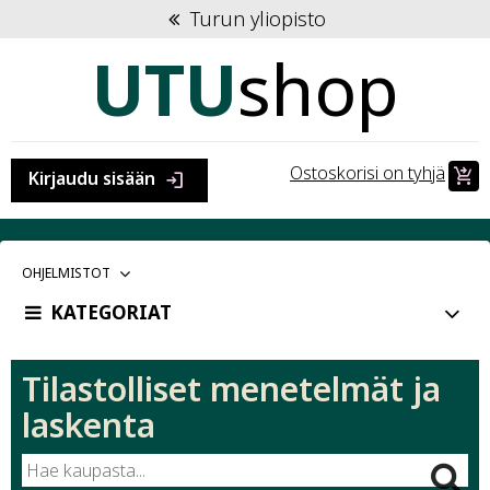
Turun yliopisto
UTU
shop
Ostoskorisi on tyhjä
shopping_cart_checkout
Kirjaudu sisään
login
VALITTU
OHJELMISTOT
PÄÄKATEGORIA:
KATEGORIAT
Kategoria:
Tilastolliset menetelmät ja
laskenta