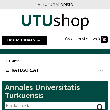
Turun yliopisto
UTU
shop
Ostoskorisi on tyhjä
shopping_cart_checkout
Kirjaudu sisään
login
VALITTU
UTUSHOP
PÄÄKATEGORIA:
KATEGORIAT
Annales Universitatis
Turkuensis