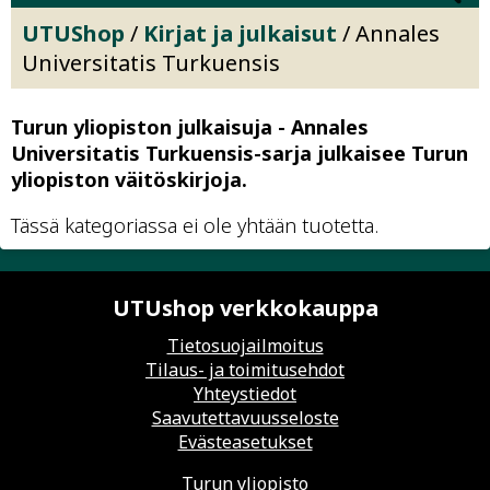
UTUShop
/
Kirjat ja julkaisut
/ Annales
Universitatis Turkuensis
Turun yliopiston julkaisuja - Annales
Universitatis Turkuensis-sarja julkaisee Turun
yliopiston väitöskirjoja.
Tässä kategoriassa ei ole yhtään tuotetta.
UTUshop verkkokauppa
Tietosuojailmoitus
Tilaus- ja toimitusehdot
Yhteystiedot
Saavutettavuusseloste
Evästeasetukset
Turun yliopisto