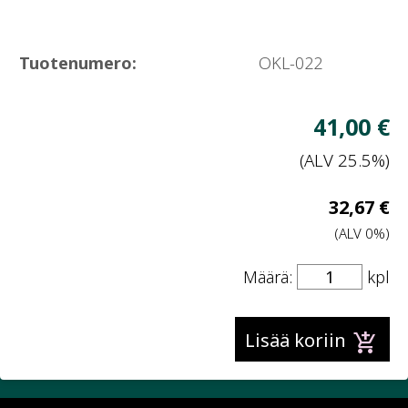
Tuotenumero:
OKL-022
V
41,00 €
h
(ALV 25.5%)
V
32,67 €
hi
(ALV 0%)
Määrä:
kpl
add_shopping_cart
Lisää koriin