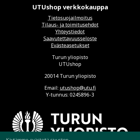
UTUshop verkkokauppa
Tietosuojailmoitus
Tilaus- ja toimitusehdot
Yhteystiedot
Saavutettavuusseloste
Evästeasetukset
Turun yliopisto
UTUshop
20014 Turun yliopisto
Email:
utushop@utu.fi
Y-tunnus: 0245896-3
Käytämme evästeitä sivuston