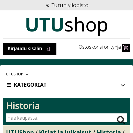
Turun yliopisto
UTU
shop
Ostoskorisi on tyhjä
shopping_cart_checkout
Kirjaudu sisään
login
VALITTU
UTUSHOP
PÄÄKATEGORIA:
KATEGORIAT
Kategoria:
Historia
UTUShop
/
Kirjat ja julkaisut
/
Historia
/