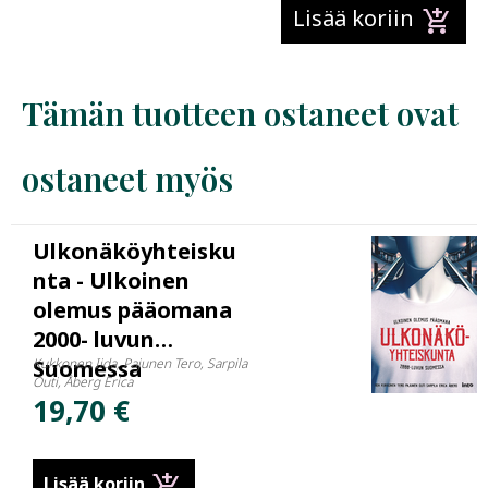
add_shopping_cart
Lisää koriin
Tämän tuotteen ostaneet ovat
ostaneet myös
Ulkonäköyhteisku
nta - Ulkoinen
olemus pääomana
2000- luvun
Suomessa
Kukkonen Iida, Pajunen Tero, Sarpila
Outi, Åberg Erica
19,70 €
add_shopping_cart
Lisää koriin