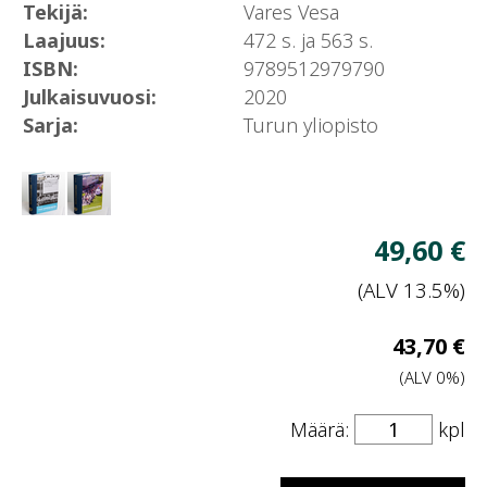
Tekijä:
Vares Vesa
Laajuus:
472 s. ja 563 s.
ISBN:
9789512979790
Julkaisuvuosi:
2020
Sarja:
Turun yliopisto
Näytä
Näytä
tuotekuva
tuotekuva
1
2
V
49,60 €
h
(ALV 13.5%)
V
43,70 €
hi
(ALV 0%)
Määrä:
kpl