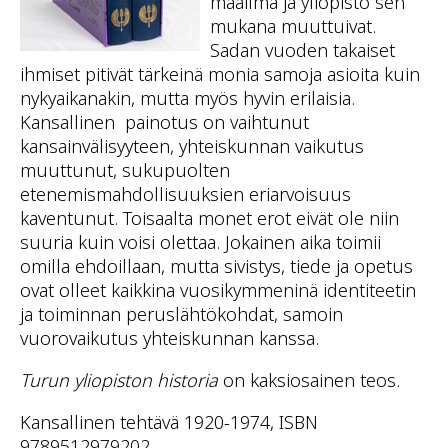
maailma ja yliopisto sen
mukana muuttuivat.
Sadan vuoden takaiset
ihmiset pitivät tärkeinä monia samoja asioita kuin
nykyaikanakin, mutta myös hyvin erilaisia.
Kansallinen painotus on vaihtunut
kansainvälisyyteen, yhteiskunnan vaikutus
muuttunut, sukupuolten
etenemismahdollisuuksien eriarvoisuus
kaventunut. Toisaalta monet erot eivät ole niin
suuria kuin voisi olettaa. Jokainen aika toimii
omilla ehdoillaan, mutta sivistys, tiede ja opetus
ovat olleet kaikkina vuosikymmeninä identiteetin
ja toiminnan peruslähtökohdat, samoin
vuorovaikutus yhteiskunnan kanssa.
Turun yliopiston historia
on kaksiosainen teos.
Kansallinen tehtävä 1920-1974, ISBN
9789512979202