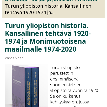
Turun yliopiston historia. Kansallinen
tehtävä 1920-1974 ja...
Turun yliopiston historia.
Kansallinen tehtävä 1920-
1974 ja Monimuotoisena
maailmalle 1974-2020
Vares Vesa
Näytä
Näytä
Turun yliopisto
tuotekuva
tuotekuva
perustettiin
1
2
ensimmäisenä
suomenkielisenä
yliopistona vuonna 1920.
Se on kulkenut
kehityskaaren, jossa