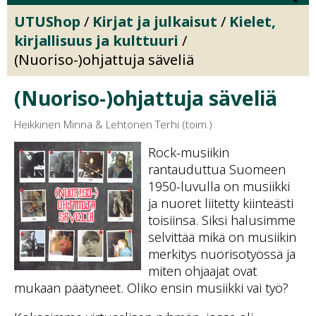
UTUShop
/
Kirjat ja julkaisut
/
Kielet,
kirjallisuus ja kulttuuri
/
(Nuoriso-)ohjattuja säveliä
(Nuoriso-)ohjattuja säveliä
Heikkinen Minna & Lehtonen Terhi (toim.)
Rock-musiikin
rantauduttua Suomeen
1950-luvulla on musiikki
ja nuoret liitetty kiinteästi
toisiinsa. Siksi halusimme
selvittää mikä on musiikin
merkitys nuorisotyössä ja
miten ohjaajat ovat
mukaan päätyneet. Oliko ensin musiikki vai työ?