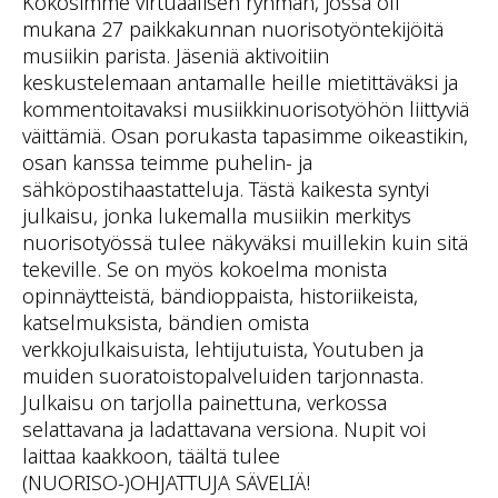
Kokosimme virtuaalisen ryhmän, jossa oli
mukana 27 paikkakunnan nuorisotyöntekijöitä
musiikin parista. Jäseniä aktivoitiin
keskustelemaan antamalle heille mietittäväksi ja
kommentoitavaksi musiikkinuorisotyöhön liittyviä
väittämiä. Osan porukasta tapasimme oikeastikin,
osan kanssa teimme puhelin- ja
sähköpostihaastatteluja. Tästä kaikesta syntyi
julkaisu, jonka lukemalla musiikin merkitys
nuorisotyössä tulee näkyväksi muillekin kuin sitä
tekeville. Se on myös kokoelma monista
opinnäytteistä, bändioppaista, historiikeista,
katselmuksista, bändien omista
verkkojulkaisuista, lehtijutuista, Youtuben ja
muiden suoratoistopalveluiden tarjonnasta.
Julkaisu on tarjolla painettuna, verkossa
selattavana ja ladattavana versiona. Nupit voi
laittaa kaakkoon, täältä tulee
(NUORISO-)OHJATTUJA SÄVELIÄ!