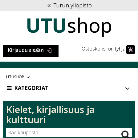
Turun yliopisto
UTU
shop
Ostoskorisi on tyhjä
shopping_cart_checkout
Kirjaudu sisään
login
VALITTU
UTUSHOP
PÄÄKATEGORIA:
KATEGORIAT
Kategoria:
Kielet, kirjallisuus ja
kulttuuri