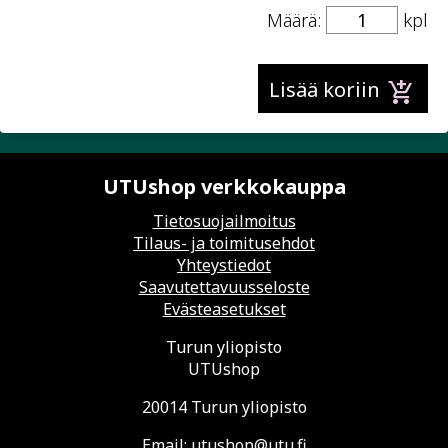
Määrä:
kpl
add_shopping_cart
Lisää koriin
UTUshop verkkokauppa
Tietosuojailmoitus
Tilaus- ja toimitusehdot
Yhteystiedot
Saavutettavuusseloste
Evästeasetukset
Turun yliopisto
UTUshop
20014 Turun yliopisto
Email:
utushop@utu.fi