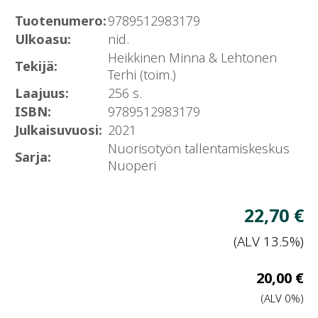
Tuotenumero:
9789512983179
Ulkoasu:
nid.
Heikkinen Minna & Lehtonen
Tekijä:
Terhi (toim.)
Laajuus:
256 s.
ISBN:
9789512983179
Julkaisuvuosi:
2021
Nuorisotyön tallentamiskeskus
Sarja:
Nuoperi
V
22,70 €
h
(ALV 13.5%)
V
20,00 €
hi
(ALV 0%)