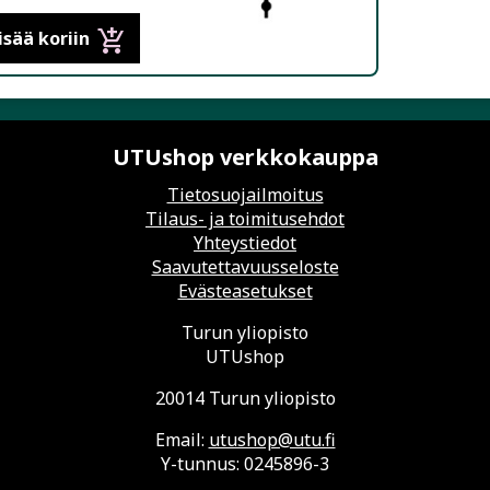
URKU KEVÄT
add_shopping_cart
isää koriin
UTUshop verkkokauppa
Tietosuojailmoitus
Tilaus- ja toimitusehdot
Yhteystiedot
Saavutettavuusseloste
Evästeasetukset
Turun yliopisto
UTUshop
20014 Turun yliopisto
Email:
utushop@utu.fi
Y-tunnus: 0245896-3