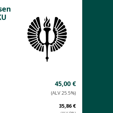
sen
KU
Verollinen
45,00 €
hinta:
(ALV 25.5%)
Veroton
35,86 €
hinta: