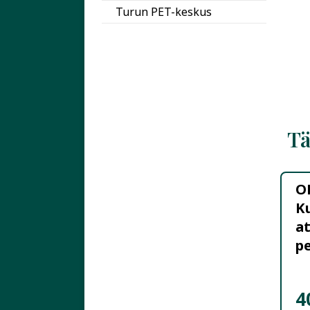
Turun PET-keskus
Tä
O
K
a
p
m
su 25 
4
R