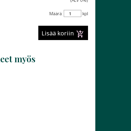
(ALV 0%)
Määrä:
kpl
add_shopping_cart
Lisää koriin
neet myös