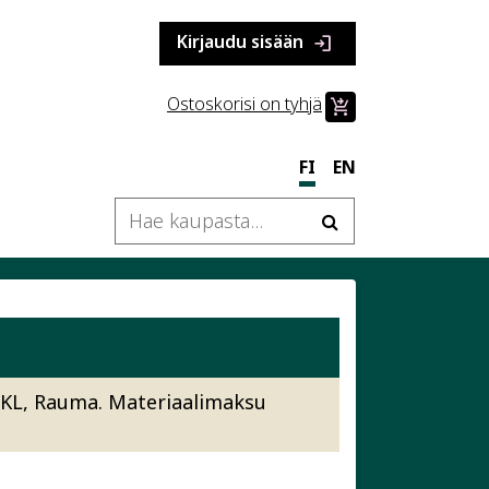
Kirjaudu sisään
login
Ostoskorisi on tyhjä
shopping_cart_checkout
FI
EN
KL, Rauma. Materiaalimaksu