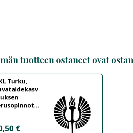
män tuotteen ostaneet ovat osta
KL Turku,
uvataidekasv
tuksen
erusopinnot,
ateriaalimak
op
0,50 €
AUMA +