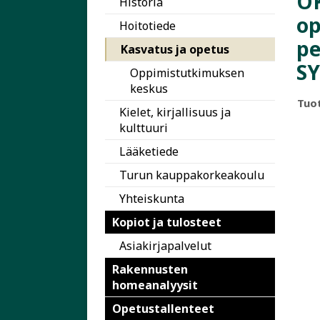
OK
Historia
op
Hoitotiede
pe
Kasvatus ja opetus
S
Oppimistutkimuksen
keskus
Tuo
Kielet, kirjallisuus ja
kulttuuri
Lääketiede
Turun kauppakorkeakoulu
Yhteiskunta
Kopiot ja tulosteet
Asiakirjapalvelut
Rakennusten
homeanalyysit
Opetustallenteet