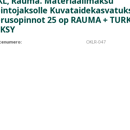
L, Rauma. Materiaalimaksu
intojaksolle Kuvataidekasvatuk
rusopinnot 25 op RAUMA + TUR
YKSY
tenumero:
OKLR-047