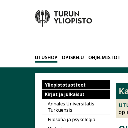
UTUSHOP
OPISKELU
OHJELMISTOT
Yliopistotuotteet
Ka
Ka
Kirjat ja julkaisut
Annales Universitatis
UT
Turkuensis
opi
Filosofia ja psykologia