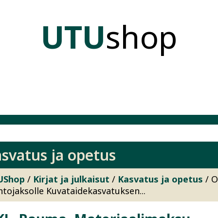
UTU
shop
tegoria:
svatus ja opetus
UShop
/
Kirjat ja julkaisut
/
Kasvatus ja opetus
/ O
ntojaksolle Kuvataidekasvatuksen...