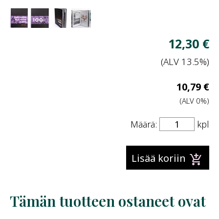
Näytä
Näytä
Näytä
Näytä
tuotekuva
tuotekuva
tuotekuva
tuotekuva
1
2
3
4
V
12,30 €
h
(ALV 13.5%)
V
10,79 €
hi
(ALV 0%)
Määrä:
kpl
add_shopping_cart
Lisää koriin
Tämän tuotteen ostaneet ovat