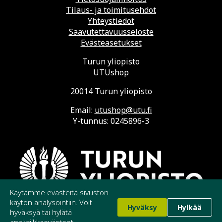
Tilaus- ja toimitusehdot
Yhteystiedot
Saavutettavuusseloste
Evästeasetukset
Turun yliopisto
UTUshop
20014 Turun yliopisto
Email:
utushop@utu.fi
Y-tunnus: 0245896-3
Käytämme evästeitä sivuston
käytön analysointiin. Voit
Hyväksy
Hylkää
hyväksyä tai hylätä