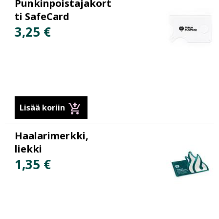
Punkinpoistajakort
ti SafeCard
3,25 €
add_shopping_cart
Lisää koriin
Haalarimerkki,
liekki
1,35 €