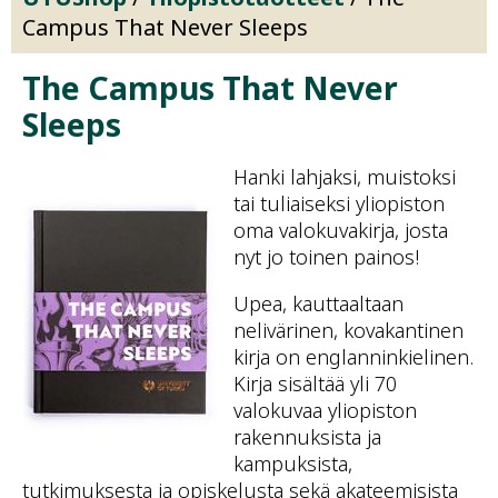
Campus That Never Sleeps
The Campus That Never
Sleeps
Näytä
Näytä
Näytä
Näytä
Hanki lahjaksi, muistoksi
tuotekuva
tuotekuva
tuotekuva
tuotekuva
tai tuliaiseksi yliopiston
1
2
3
4
oma valokuvakirja, josta
nyt jo toinen painos!
Upea, kauttaaltaan
nelivärinen, kovakantinen
kirja on englanninkielinen.
Kirja sisältää yli 70
valokuvaa yliopiston
rakennuksista ja
kampuksista,
tutkimuksesta ja opiskelusta sekä akateemisista