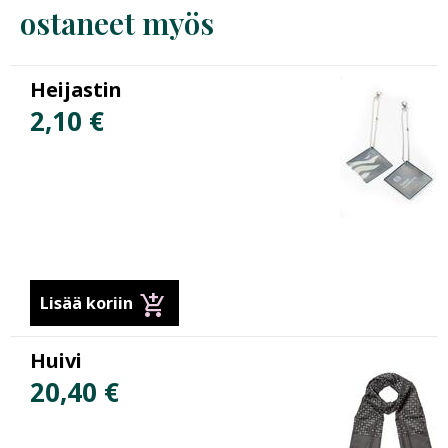
ostaneet myös
Heijastin
2,10 €
add_shopping_cart
Lisää koriin
Huivi
20,40 €