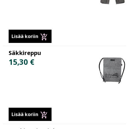
add_shopping_cart
Lisää koriin
Säkkireppu
15,30 €
add_shopping_cart
Lisää koriin