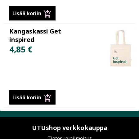
add_shopping_cart
Lisää koriin
Kangaskassi Get
inspired
4,85 €
add_shopping_cart
Lisää koriin
UTUshop verkkokauppa
Tietosuojailmoitus