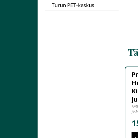
Turun PET-keskus
Tä
Pr
He
Ki
ju
Riit
ja 
1