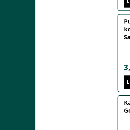
L
P
ko
S
3
L
K
Ge