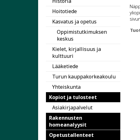
Historia
Näyt
Näyt
Näpp
tuot
tuot
Hoitotiede
yliop
1
2
sivu
Kasvatus ja opetus
Tuo
Oppimistutkimuksen
keskus
Kielet, kirjallisuus ja
kulttuuri
Lääketiede
Turun kauppakorkeakoulu
Yhteiskunta
Kopiot ja tulosteet
Asiakirjapalvelut
Rakennusten
homeanalyysit
Opetustallenteet