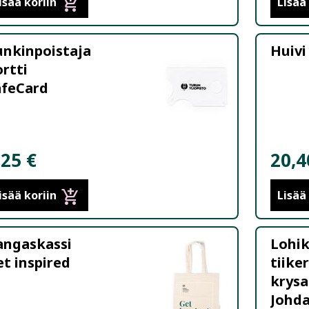
add_shopping_cart
isää koriin
Lisää
unkinpoistaja
Huivi
rtti
afeCard
,25 €
20,4
add_shopping_cart
isää koriin
Lisää
angaskassi
Lohi
t inspired
tiiker
krysa
Johda