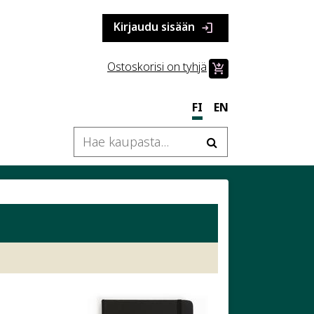
Kirjaudu sisään
login
Ostoskorisi on tyhjä
shopping_cart_checkout
FI
EN