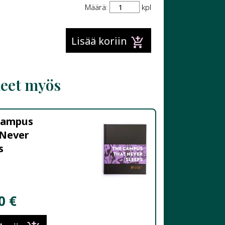
Määrä:
kpl
add_shopping_cart
Lisää koriin
neet myös
Campus
 Never
s
0 €