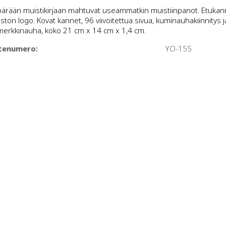
ä
ä
ärään muistikirjaan mahtuvat useammatkin muistiinpanot. Etuka
ekuva
ekuva
iston logo. Kovat kannet, 96 viivoitettua sivua, kuminauhakiinnitys j
merkkinauha, koko 21 cm x 14 cm x 1,4 cm.
tenumero:
YO-155