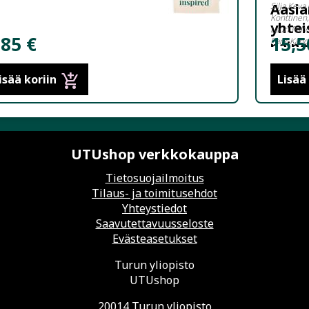
Aasia
Silja Keva
Konttinen,
yhtei
Lauri Palt
,85 €
15,5
Park-Kang
paine
add_shopping_cart
isää koriin
Lisää
UTUshop verkkokauppa
Tietosuojailmoitus
Tilaus- ja toimitusehdot
Yhteystiedot
Saavutettavuusseloste
Evästeasetukset
Turun yliopisto
UTUshop
20014 Turun yliopisto