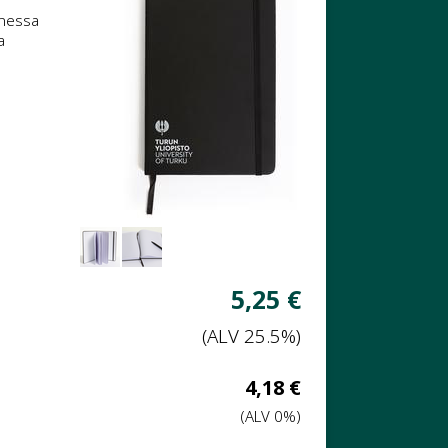
nnessa
a
Näytä
Näytä
tuotekuva
tuotekuva
1
2
Verollinen
5,25 €
hinta:
(ALV 25.5%)
Veroton
4,18 €
hinta:
(ALV 0%)