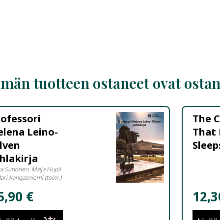
män tuotteen ostaneet ovat osta
ofessori
The 
lena Leino-
That
lven
Sleep
hlakirja
ta Suhonen, Maija Hupli
Mari Kangasniemi (toim.)
5,90 €
12,3