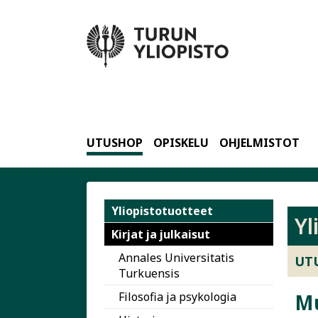
UTUSHOP
OPISKELU
OHJELMISTOT
Yliopistotuotteet
Ka
Yl
Kirjat ja julkaisut
Annales Universitatis
UT
Turkuensis
Filosofia ja psykologia
Mu